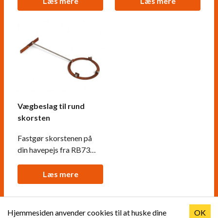
Læs mere
Læs mere
Vægbeslag til rund
skorsten
Fastgør skorstenen på
din havepejs fra RB73
med dette vægbeslag.
Kan være ideelt til lange
Læs mere
skorstene.
Hjemmesiden anvender cookies til at huske dine
OK