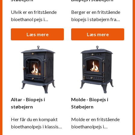
Ulvik er en fritstående
Berger er en fritstående
bioethanol pejs i
biopejs i støbejern fra
støbejern fra
ScandiFlames, inspireret
ScandiFlames, inspireret
af traditionelle
Læs mere
Læs mere
af traditionelle
skandinaviske
skandinaviske
brændeovne med
brændeovne med
smukke jernmarkeringer.
elegante
Brandkarret har en
jernudskæringer.
kapacitet på 1,5 liter og
Brandkarret har en
kan brænde i cirka 5
kapacitet på 1,5 liter,
timer per opfyldning, med
brænder i ca. 5 timer per
justerbare flammer,
opfyldning, og har
Altar - Biopejs i
Molde - Biopejs i
justerbare fla
støbejern
Støbejern
Her får du en kompakt
Molde er en fritstående
bioethanolpejs i klassisk
bioethanolpejs i
brændeovnsdesign lavet
traditionelt