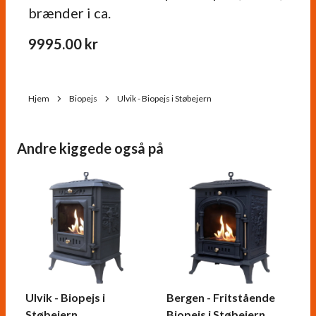
brænder i ca.
9995.00
kr
Hjem
Biopejs
Ulvik - Biopejs i Støbejern
Andre kiggede også på
Ulvik - Biopejs i
Bergen - Fritstående
Støbejern
Biopejs i Støbejern