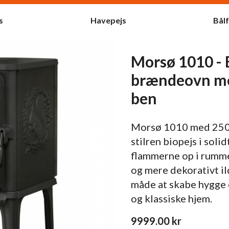
s
Havepejs
Bål
Morsø 1010 - 
brændeovn me
ben
Morsø 1010 med 250 
stilren biopejs i soli
flammerne op i rummet
og mere dekorativt il
måde at skabe hygge
og klassiske hjem.
9999.00
kr