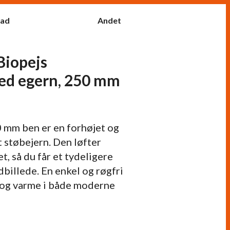
fad
Andet
Biopejs
d egern, 250 mm
mm ben er en forhøjet og
dt støbejern. Den løfter
, så du får et tydeligere
dbillede. En enkel og røgfri
 og varme i både moderne