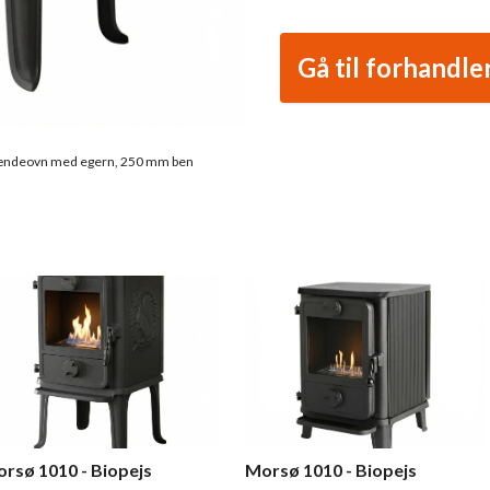
Gå til forhandle
rændeovn med egern, 250 mm ben
rsø 1010 - Biopejs
Morsø 1010 - Biopejs