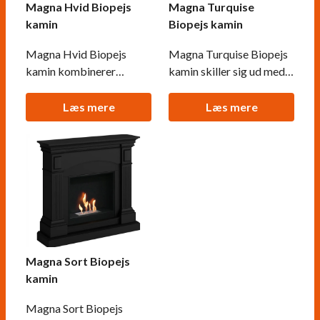
Magna Hvid Biopejs
Magna Turquise
kamin
Biopejs kamin
Magna Hvid Biopejs
Magna Turquise Biopejs
kamin kombinerer
kamin skiller sig ud med
elegant, hvidt design med
sin unikke, turkis farve og
røgfri varme fra
røgfri varme. Denne
Læs mere
Læs mere
bioethanol. Denne
biopejs giver ethvert rum
biopejs er en fantastisk
et friskt og farverigt
tilføjelse til ethvert
udtryk, samtidig med at
moderne hjem, hvor du
du kan nyde flammen
kan nyde den hyggelige
uden bekymring for røg,
flamme uden besværet
sod eller aske. Den er nem
med skorsten eller
at installere o
vedligeholdelse. Det mini
Magna Sort Biopejs
kamin
Magna Sort Biopejs