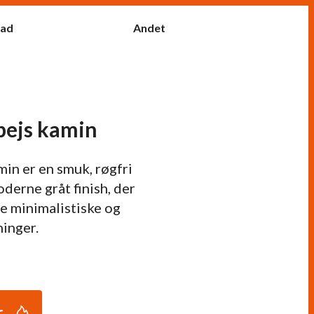
fad
Andet
pejs kamin
in er en smuk, røgfri
derne gråt finish, der
de minimalistiske og
ninger.
r