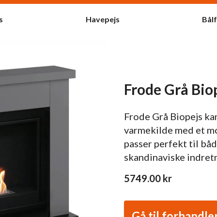
s
Havepejs
Bål
Frode Grå Bio
Frode Grå Biopejs kam
varmekilde med et mo
passer perfekt til bå
skandinaviske indret
5749.00
kr
Gå til forhandle