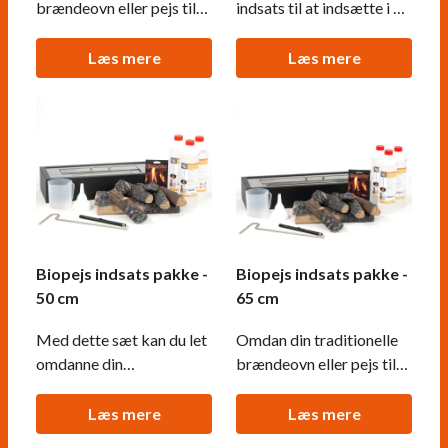
brændeovn eller pejs til
indsats til at indsætte i en
en miljøvenlig biopejs,
almindelig pejs eller
med dette
brændeovn. Skab hurtigt
Læs mere
Læs mere
konverteringssæt.
nyt liv i din brændeovn.
Biopejs indsats pakke -
Biopejs indsats pakke -
50 cm
65 cm
Med dette sæt kan du let
Omdan din traditionelle
omdanne din
brændeovn eller pejs til
eksisterende pejs, til en
en miljøvenlig biopejs,
biopejs.
med dette
Læs mere
Læs mere
konverteringssæt.