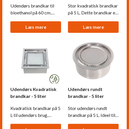
cm
Udendørs brandkar til
Stor kvadratisk brandkar
bioethanol på 60 cm.
på 5 L. Dette brandkar er
Dette brandkar er
ideal for dig, som ønsker
perfekt til udendørs gør-
at lave din egen biopejs.
Læs mere
Læs mere
det-selv projekter, som
Felksibel installation.
eksempelvis nedfældning
i et havebord.
Udendørs Kvadratisk
Udendørs rundt
brandkar - 5 liter
brandkar - 5 liter
Kvadratisk brandkar på 5
Stor udendørs rundt
L til udendørs brug.
brandkar på 5 L. Ideel til
Denne brænder er
gør-det-selv projekter,
fremstillet i en højere
hvor der bygges en