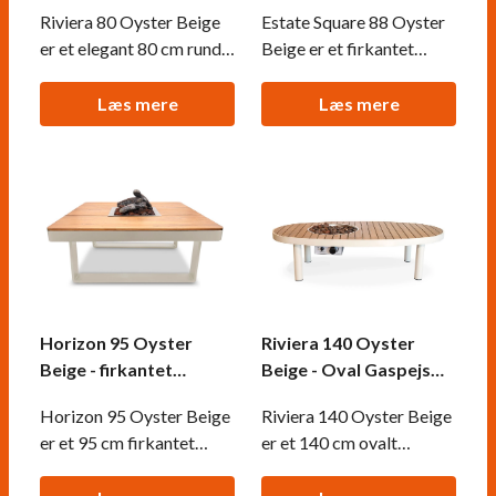
Firkantet Gaspejs
Riviera 80 Oyster Beige
Estate Square 88 Oyster
Ildbord
er et elegant 80 cm rundt
Beige er et firkantet
gaspejsbord fra Happy
gaspejs ildbord i
Cocooning, færdiggjort
komposit fra Happy
Læs mere
Læs mere
med en førsteklasses
Cocooning med en glat
akacietræsoverflade og
og neutral finish. Med en
en moderne
kraftig varmeeffekt på
aluminiumsramme. Med
16,5 kW og et solidt,
en kraftig varmeeffekt på
blokformet design giver
8,5 kW og naturlige
det effektiv udendørs
lavasten skaber det
varme og fungerer som et
øjeblikkelig varme
rent og
Horizon 95 Oyster
Riviera 140 Oyster
Beige - firkantet
Beige - Oval Gaspejs
gaspejs ildbord
Ildbord
Horizon 95 Oyster Beige
Riviera 140 Oyster Beige
er et 95 cm firkantet
er et 140 cm ovalt
gaspejsbord fra Happy
gaspejsbord fra Happy
Cocooning, der
Cocooning, med en