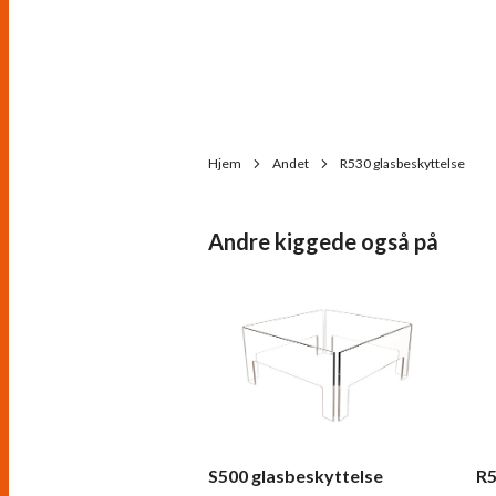
Hjem
Andet
R530 glasbeskyttelse
Andre kiggede også på
S500 glasbeskyttelse
R5