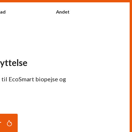
fad
Andet
yttelse
 til EcoSmart biopejse og
r