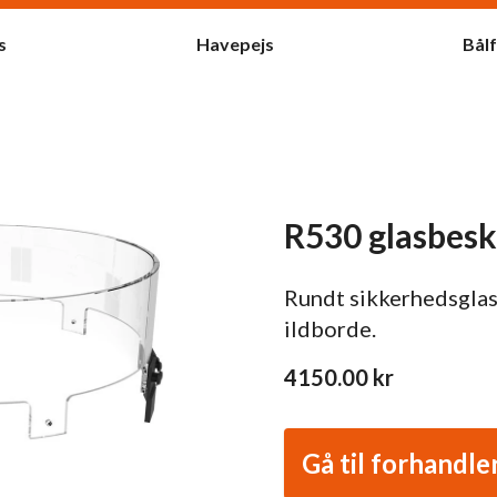
s
Havepejs
Bål
R530 glasbesk
Rundt sikkerhedsglas
ildborde.
4150.00
kr
Gå til forhandle