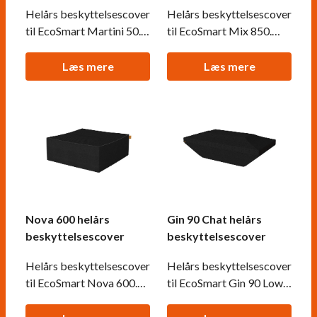
Helårs beskyttelsescover
Helårs beskyttelsescover
til EcoSmart Martini 50.
til EcoSmart Mix 850.
Ekstra tykt vandtæt
Ekstra tykt vandtæt
materiale, der passer på
materiale, der passer på
Læs mere
Læs mere
din biopejs hvis den står
din biopejs hvis den står
ude hele året.
ude hele året.
Nova 600 helårs
Gin 90 Chat helårs
beskyttelsescover
beskyttelsescover
Helårs beskyttelsescover
Helårs beskyttelsescover
til EcoSmart Nova 600.
til EcoSmart Gin 90 Low.
Ekstra tykt vandtæt
Ekstra tykt vandtæt
materiale, der passer på
materiale, der passer på