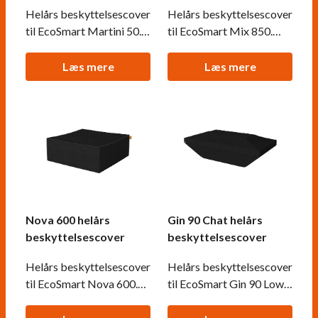
Helårs beskyttelsescover
Helårs beskyttelsescover
til EcoSmart Martini 50.
til EcoSmart Mix 850.
Ekstra tykt vandtæt
Ekstra tykt vandtæt
materiale, der passer på
materiale, der passer på
Læs mere
Læs mere
din biopejs hvis den står
din biopejs hvis den står
ude hele året.
ude hele året.
Nova 600 helårs
Gin 90 Chat helårs
beskyttelsescover
beskyttelsescover
Helårs beskyttelsescover
Helårs beskyttelsescover
til EcoSmart Nova 600.
til EcoSmart Gin 90 Low.
Ekstra tykt vandtæt
Ekstra tykt vandtæt
materiale, der passer på
materiale, der passer på