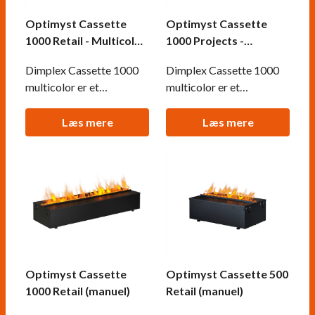
Optimyst Cassette
Optimyst Cassette
1000 Retail - Multicolor
1000 Projects -
(manuel)
Multicolor
Dimplex Cassette 1000
Dimplex Cassette 1000
(automatisk)
multicolor er et
multicolor er et
hybridbrandkar på 100
hybridbrandkar på 100
cm i bredden, der skaber
cm i bredden, der skaber
Læs mere
Læs mere
flammeeffekter ved
flammeeffekter ved
hjælp af vanddamp og
hjælp af vanddamp og
LED-lys. Denne udgave
LED-lys. Denne model
har manuel
kræver fast tilslutning af
vandopfyldning.
vand.
Optimyst Cassette
Optimyst Cassette 500
1000 Retail (manuel)
Retail (manuel)