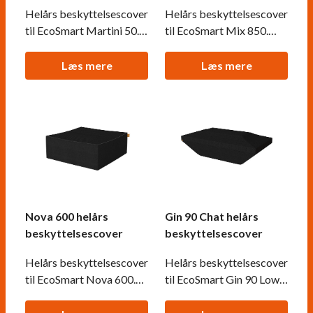
Helårs beskyttelsescover
Helårs beskyttelsescover
til EcoSmart Martini 50.
til EcoSmart Mix 850.
Ekstra tykt vandtæt
Ekstra tykt vandtæt
materiale, der passer på
materiale, der passer på
Læs mere
Læs mere
din biopejs hvis den står
din biopejs hvis den står
ude hele året.
ude hele året.
Nova 600 helårs
Gin 90 Chat helårs
beskyttelsescover
beskyttelsescover
Helårs beskyttelsescover
Helårs beskyttelsescover
til EcoSmart Nova 600.
til EcoSmart Gin 90 Low.
Ekstra tykt vandtæt
Ekstra tykt vandtæt
materiale, der passer på
materiale, der passer på