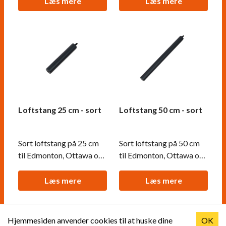
Læs mere
Læs mere
Loftstang 25 cm - sort
Loftstang 50 cm - sort
Sort loftstang på 25 cm
Sort loftstang på 50 cm
til Edmonton, Ottawa og
til Edmonton, Ottawa og
Halifax lofthængte
Halifax lofthængte
biopejse.
biopejse.
Læs mere
Læs mere
Hjemmesiden anvender cookies til at huske dine
OK