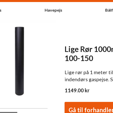
s
Havepejs
Bål
Lige Rør 100
100-150
Lige rør på 1 meter ti
indendørs gaspejse.
1149.00
kr
Gå til forhandle