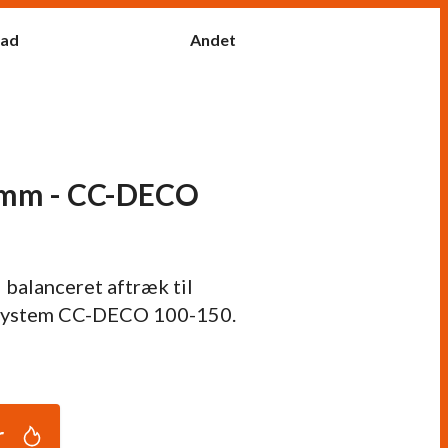
fad
Andet
0mm - CC-DECO
l balanceret aftræk til
 System CC-DECO 100-150.
r