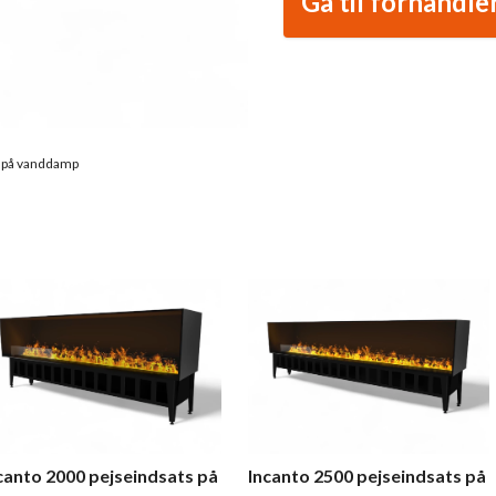
Gå til forhandle
s på vanddamp
canto 2000 pejseindsats på
Incanto 2500 pejseindsats på