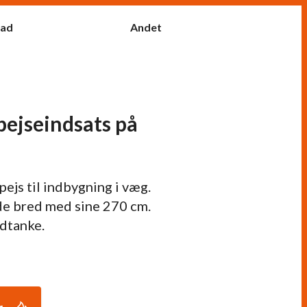
fad
Andet
pejseindsats på
ejs til indbygning i væg.
e bred med sine 270 cm.
ndtanke.