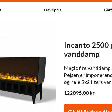
s
Havepejs
Bål
Incanto 2500 
vanddamp
Magic fire vanddamp p
Pejsen er imponerend
og hele 5x2 liters va
122095.00
kr