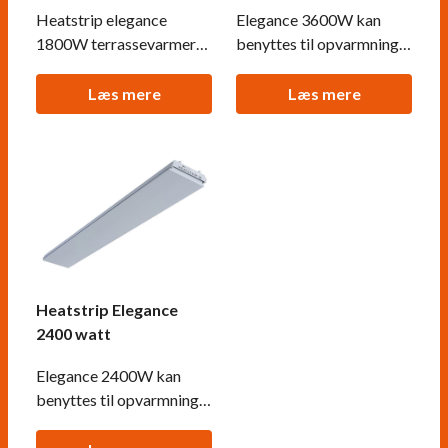
Heatstrip elegance
Elegance 3600W kan
1800W terrassevarmer
benyttes til opvarmning
på el, som kan opvarme
både ude og inde, hvor
op til 4,5 kvm.
den kan opvarme
Læs mere
Læs mere
Terrassevarmeren kan
henholdsvis 6-9 kvm.
installeres af private.
Terrassevarmeren skal
installeres af en
elektriker.
Heatstrip Elegance
2400 watt
Elegance 2400W kan
benyttes til opvarmning
både ude og inde, hvor
den kan opvarme 4-6