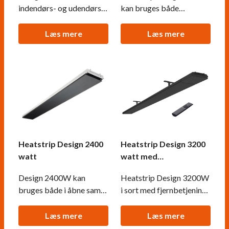
indendørs- og udendørs
kan bruges både
brug med flere
udendørs og indendørs,
monterings muligheder.
hvor den kan opvarme 3-
Læs mere
Læs mere
Denne terrassevarmer
4,5 kvm. Design 1500W
kan opvarme op til 8 kvm.
kan installeres af private.
Heatstrip Design 2400
Heatstrip Design 3200
watt
watt med
fjernbetjening
Design 2400W kan
Heatstrip Design 3200W
bruges både i åbne samt
i sort med fjernbetjening.
lukkede rum og kan
Kan opvarme 5-8
opvarme 4-6 kvm. Denne
kvadratmeter.
Læs mere
Læs mere
terrassevarmer kan