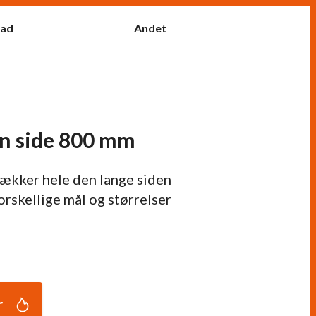
fad
Andet
én side 800 mm
dækker hele den lange siden
 forskellige mål og størrelser
r