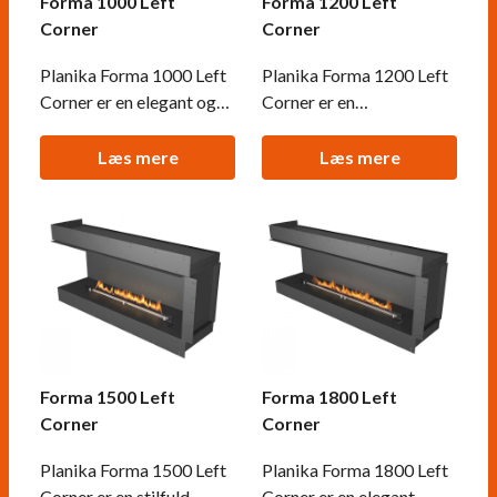
Forma 1000 Left
Forma 1200 Left
Corner
Corner
Planika Forma 1000 Left
Planika Forma 1200 Left
Corner er en elegant og
Corner er en
sikker biopejs til
venstrevendt
indbygning i et
hjørnebiopejs, hvor
Læs mere
Læs mere
venstrevendt hjørne, hvor
flammerne kan ses fra to
flammerne kan nydes fra
sider. Ideel til rum på
to sider. Med valget
mindst 44 m³, denne pejs
mellem FLA4 brandkar
tilbyder to automatiske
med op til 9 timers
brandkar: FLA4 med op
brændetid og FLA4+
til 10 timers brændetid
brandkar med op til 29
og FLA4+ med op til 26
timers brændetid,
timer. Fjernbetje
Forma 1500 Left
Forma 1800 Left
Corner
Corner
Planika Forma 1500 Left
Planika Forma 1800 Left
Corner er en stilfuld
Corner er en elegant