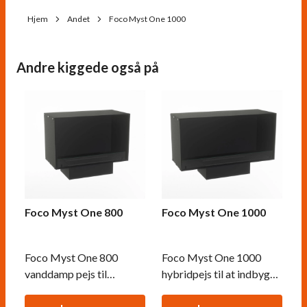
Hjem
Andet
Foco Myst One 1000
Andre kiggede også på
Foco Myst One 800
Foco Myst One 1000
Foco Myst One 800
Foco Myst One 1000
vanddamp pejs til
hybridpejs til at indbygge
indbygning i væg.
i væg. Skaber en levende
Autentisk flamme uden
dampflamme uden