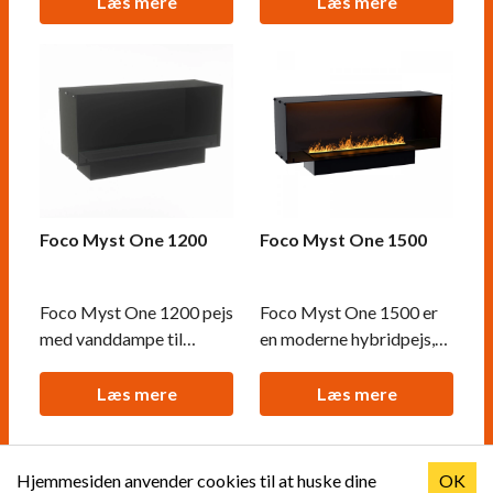
Læs mere
Læs mere
brandfare
brandfare
Foco Myst One 1200
Foco Myst One 1500
Foco Myst One 1200 pejs
Foco Myst One 1500 er
med vanddampe til
en moderne hybridpejs,
indbygning i væg.
der skaber en
Autentisk flamme uden
imponerende
Læs mere
Læs mere
brandfare
flammeeffekt ved hjælp
af vanddamp og LED-lys.
Denne frontåbne pejs er
Hjemmesiden anvender cookies til at huske dine
OK