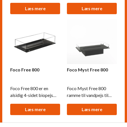
perfekt til gør-det-selv
perfekt til gør-det-selv
projekter. Denne biopejs
projekter. Denne biopejs
Læs mere
Læs mere
består af en bundramme,
består af en bundramme,
sikkerhedsglas og et
sikkerhedsglas og et
brandkar (vælg mellem
valgfrit brandkar
manuelt eller
(manuelt eller
automatisk), hvilket giver
automatisk), hvilket giver
stor frihed til selv at
stor frihed til at designe
designe og udforme
og tilpasse pejsen efter
pejsen.
eg
Foco Free 800
Foco Myst Free 800
Foco Free 800 er en
Foco Myst Free 800
alsidig 4-sidet biopejs
ramme til vandpejs til
designet til gør-det-selv
indbygning i fritstående
projekter, hvor du kan
kasse
Læs mere
Læs mere
tilpasse og designe din
egen pejs. Pejsen består