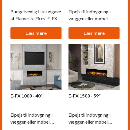
Budgetvenlig Lite udgave
Elpejs til indbygning i
af Flamerite Fires' E-FX
væggen eller møbel.
1300 elpejs. Samme
Mulighed for at se
fantastiske Aeroflame
flammerne fra 1, 2 eller 3
Læs mere
Læs mere
flammeteknologi og
sider af pejsen.
mulighed for at tilpasse
Virkelighedstro flammer
pejsen til 1, 2 eller 3-sidet
ved brug af Flamerite
indbygning.
Fires AeroFlame
teknologi og anti-
reflektive glas.
E-FX 1000 - 40"
E-FX 1500 - 59"
Elpejs til indbygning i
Elpejs til indbygning i
væggen eller møbel.
væggen eller møbel.
Mulighed for at se
Mulighed for at se