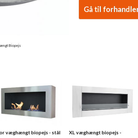
Gå til forhandle
hængt Biopejs
or væghængt biopejs - stål
XL væghængt biopejs -