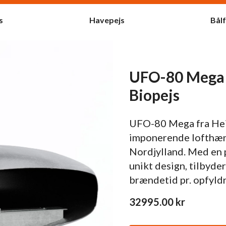
s
Havepejs
Bål
UFO-80 Mega 
Biopejs
UFO-80 Mega fra Hei
imponerende lofthæng
Nordjylland. Med en p
unikt design, tilbyder
brændetid pr. opfyldn
32995.00
kr