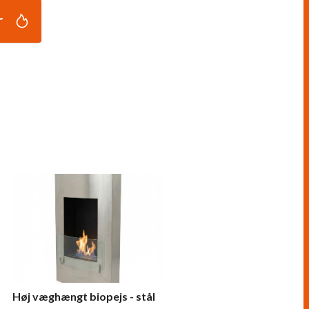
r
Høj væghængt biopejs - stål