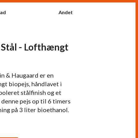
fad
Andet
Stål - Lofthængt
n & Haugaard er en
t biopejs, håndlavet i
oleret stålfinish og et
 denne pejs op til 6 timers
ing på 3 liter bioethanol.