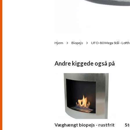
Hjem
Biopejs
UFO-80 Mega Stål - Loft
Andre kiggede også på
Væghængt biopejs - rustfrit
St