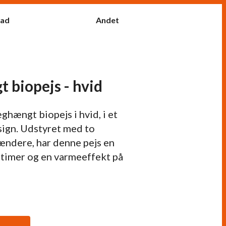
fad
Andet
 biopejs - hvid
hængt biopejs i hvid, i et
sign. Udstyret med to
rændere, har denne pejs en
 timer og en varmeeffekt på