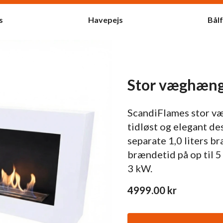
s
Havepejs
Bål
Stor væghængt
ScandiFlames stor væg
tidløst og elegant de
separate 1,0 liters b
brændetid på op til 5
3 kW.
4999.00
kr