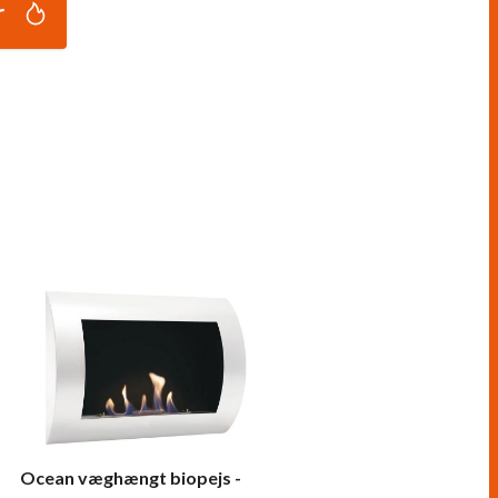
r
Ocean væghængt biopejs -