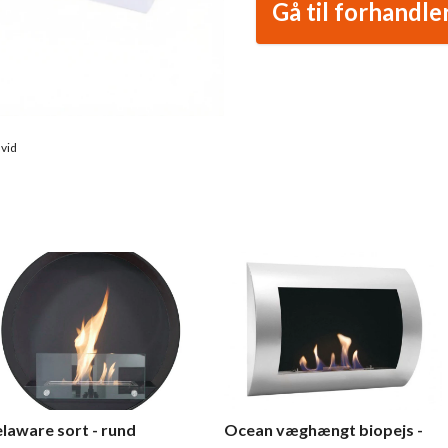
Gå til forhandle
hvid
laware sort - rund
Ocean væghængt biopejs -