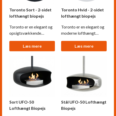
Toronto Sort - 2-sidet
Toronto Hvid - 2-sidet
lofthængt biopejs
lofthængt biopejs
Toronto er en elegant og
Toronto er en elegant og
opsigtsvækkende
moderne lofthængt
lofthængt biopejs,
biopejs med åbning på
designet til at give en unik
begge sider, hvilket gør
Læs mere
Læs mere
atmosfære i ethvert rum.
det muligt at nyde
Pejsen har åbning på
flammerne fra flere
begge sider, hvilket gør
vinkler. Pejsen har en
det muligt at nyde
naturlig oval form og en
flammerne fra flere
neutral hvid farve, der
vinkler. Den medfølgende
passer ind i de fleste
1,5 liters brænder giver
omgivelser. Med en
op til
brændetid på
Sort UFO-50
Stål UFO-50 Lofthængt
Lofthængt Biopejs
Biopejs