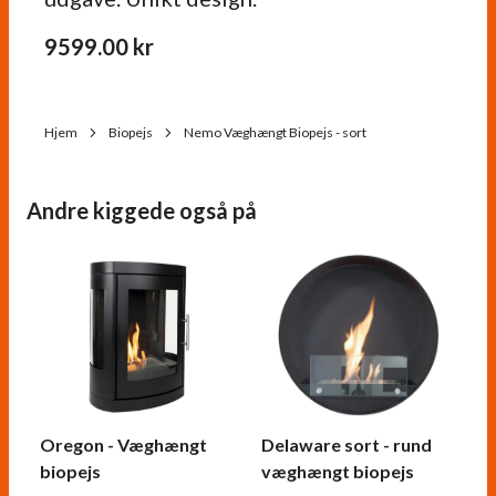
9599.00
kr
Hjem
Biopejs
Nemo Væghængt Biopejs - sort
Andre kiggede også på
Oregon - Væghængt
Delaware sort - rund
biopejs
væghængt biopejs