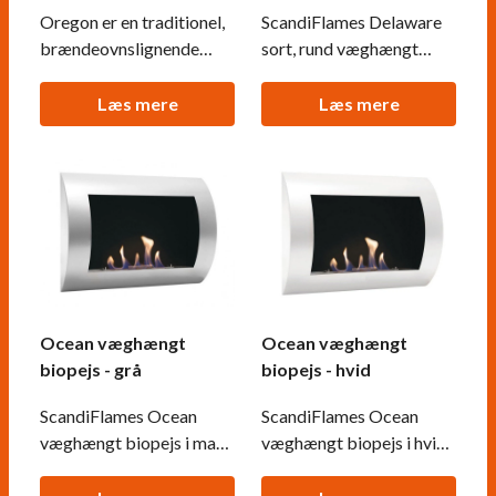
Oregon er en traditionel,
ScandiFlames Delaware
brændeovnslignende
sort, rund væghængt
biopejs, der nemt
biopejs med en tynd og
monteres på væggen
elegant kant. Pejsen har
Læs mere
Læs mere
uden behov for en
et 1,5 liters brandkar, der
skorsten. Denne tidløse
giver en brændetid på ca.
og stilrene biopejs
6 timer og en
efterligner det klassiske
varmeeffekt på 1,76 kW.
brændeovnsdesign og
Med monteret
giver mulighed for at se
sikkerhedsglas er
flammerne fra tre sider.
flammerne beskyttet
Flammerne er be
mod træk og vindstød.
Ocean væghængt
Ocean væghængt
biopejs - grå
biopejs - hvid
ScandiFlames Ocean
ScandiFlames Ocean
væghængt biopejs i mat
væghængt biopejs i hvid
grå stål. Måler H: 45 cm,
pulverlakeret stål. Denne
B: 60 cm, D: 13,4 cm. Den
elegante pejs har et 0,7