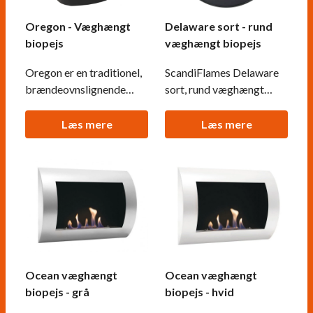
Oregon - Væghængt
Delaware sort - rund
biopejs
væghængt biopejs
Oregon er en traditionel,
ScandiFlames Delaware
brændeovnslignende
sort, rund væghængt
biopejs, der nemt
biopejs med en tynd og
monteres på væggen
elegant kant. Pejsen har
Læs mere
Læs mere
uden behov for en
et 1,5 liters brandkar, der
skorsten. Denne tidløse
giver en brændetid på ca.
og stilrene biopejs
6 timer og en
efterligner det klassiske
varmeeffekt på 1,76 kW.
brændeovnsdesign og
Med monteret
giver mulighed for at se
sikkerhedsglas er
flammerne fra tre sider.
flammerne beskyttet
Flammerne er be
mod træk og vindstød.
Ocean væghængt
Ocean væghængt
biopejs - grå
biopejs - hvid