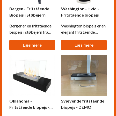
Bergen - Fritstående
Washington - Hvid -
Biopejs i Støbejern
Fritstående biopejs
Berger er en fritstående
Washington biopejs er en
biopejs i støbejern fra
elegant fritstående
ScandiFlames, inspireret
biopejs, der kombinerer
af traditionelle
klassisk æstetik med
Læs mere
Læs mere
skandinaviske
moderne funktionalitet.
brændeovne med
Den cylinderformede
smukke jernmarkeringer.
hvide pejs har en 1,5-
Brandkarret har en
liters brandkar, der giver
kapacitet på 1,5 liter og
op til 6 timers brændetid
kan brænde i cirka 5
og en varmeeffekt på
timer per opfyldning, med
cirka 2,2 kW, hvilket gør
justerbare flammer,
Oklahoma -
Svævende fritstående
Fritstående biopejs -
biopejs - DEMO
sort