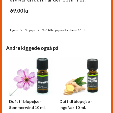
69.00
kr
Hjem
Biopejs
Duft til biopejse - Patchouli 10 ml.
Andre kiggede også på
Duft til biopejse -
Duft til biopejse -
Sommerwind 10 ml.
Ingefær 10 ml.