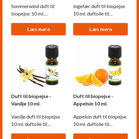
Sommerwind duft til
Ingefær duft til biopejse.
biopejse. 10 ml.
10 ml. duftolie til
tilsætningsvæske til
dekorationspejse.
dekorationspejse, der
Placeres i en skål ved
Læs mere
Læs mere
brænder på bioethanol.
siden af brandkarret og
afgiver en duft når den
opvarmes.
Duft til biopejse -
Duft til biopejse -
Vanilje 10 ml.
Appelsin 10 ml.
Vanilje duft til biopejse.
Appelsin duft til biopejse.
10 ml. duftolie til
10 ml. duftolie til
dekorationspejse.
dekorationspejse.
Placeres i en skål ved
Placeres i en skål ved