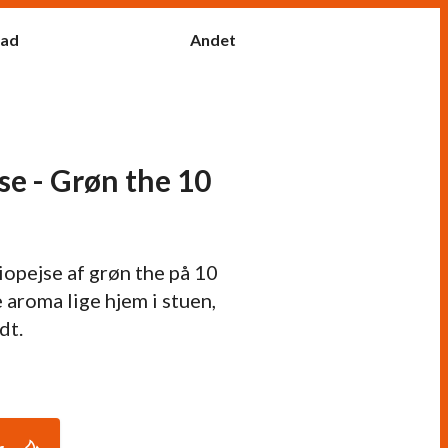
fad
Andet
jse - Grøn the 10
iopejse af grøn the på 10
e aroma lige hjem i stuen,
dt.