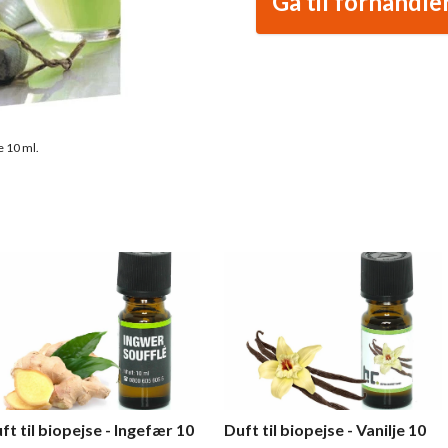
Gå til forhandle
e 10 ml.
ft til biopejse - Ingefær 10
Duft til biopejse - Vanilje 10