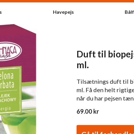
s
Havepejs
Bål
Duft til biope
ml.
Tilsætnings duft til b
ml. Få den helt rigtig
når du har pejsen tæn
69.00
kr