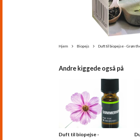
Hjem
Biopejs
Duft til biopejse - Grøn th
Andre kiggede også på
Duft til biopejse -
Du