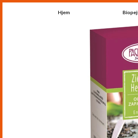
Hjem
Biopej