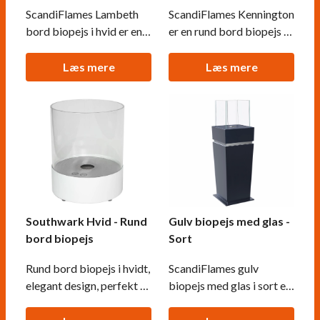
ScandiFlames Lambeth
ScandiFlames Kennington
bord biopejs i hvid er en
er en rund bord biopejs -
elegant og lille
Dem sin hvide farve er
bioethanolpejs, der kan
den en elegant og bærbar
Læs mere
Læs mere
bruges både inde og ude.
pejs. Med en vægt på kun
Med sin rektangulære
3 kg er den nem at flytte
form og tidsløse design
og perfekt til ethvert rum.
er den stilren og
Dens enkle
opsigtsvækkende.
cylinderdesign med hvid
Sikkerhedsglas på begge
pulverlakeret stålbund og
sider sikrer ilden og giver
sikkerhedsglas sk
maksimalt
Southwark Hvid - Rund
Gulv biopejs med glas -
bord biopejs
Sort
Rund bord biopejs i hvidt,
ScandiFlames gulv
elegant design, perfekt til
biopejs med glas i sort er
moderne interiør. Denne
en fleksibel og unik
cylinderformede
biopejs. Denne