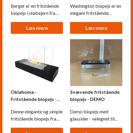
Berger er en fritstående
Washington biopejs er en
biopejs i støbejern fra
elegant fritstående
ScandiFlames, inspireret
biopejs, der kombinerer
af traditionelle
klassisk æstetik med
Læs mere
Læs mere
skandinaviske
moderne funktionalitet.
brændeovne med
Den cylinderformede
smukke jernmarkeringer.
hvide pejs har en 1,5-
Brandkarret har en
liters brandkar, der giver
kapacitet på 1,5 liter og
op til 6 timers brændetid
kan brænde i cirka 5
og en varmeeffekt på
timer per opfyldning, med
cirka 2,2 kW, hvilket gør
justerbare flammer,
Oklahoma -
Svævende fritstående
Fritstående biopejs -
biopejs - DEMO
sort
Denne elegante og simple
Demo biopejs med
fritstående biopejs fra
glassider - velegnet til
ScandiFlames kan bruges
bord eller lignende.
både inde og ude. Med
Dimensioner: H: 40 cm x