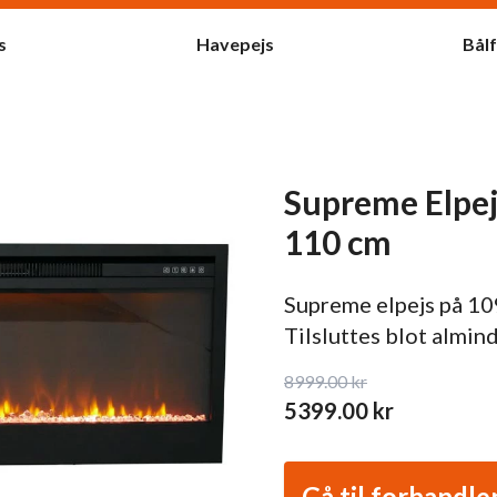
s
Havepejs
Bål
Supreme Elpejs
110 cm
Supreme elpejs på 109
Tilsluttes blot almin
8999.00
kr
5399.00
kr
Gå til forhandle