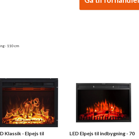
ing - 110 cm
D Klassik - Elpejs til
LED Elpejs til indbygning - 70