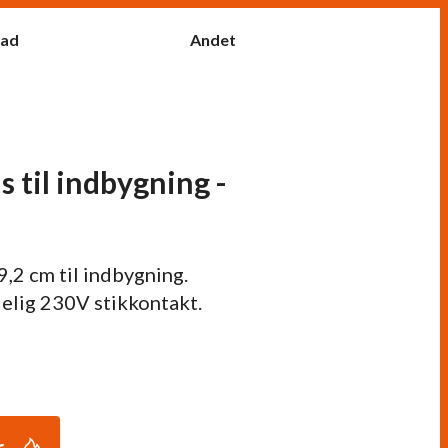
fad
Andet
 til indbygning -
,2 cm til indbygning.
delig 230V stikkontakt.
r