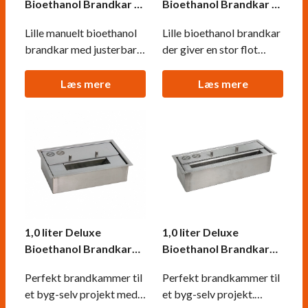
Bioethanol Brandkar -
Bioethanol Brandkar -
24 cm
26 cm
Lille manuelt bioethanol
Lille bioethanol brandkar
brandkar med justerbar
der giver en stor flot
flamme og en kapacitet
flamme. Kapacitet på 1,5
på 1.3 liter. Brandkarret
liter og op til 5-6 timers
Læs mere
Læs mere
har en flammebredde på
brændetid på en fuld
13 cm og en brændetid
opfyldning. Dette
op til 6 timer pr.
brandkar bruges bl.a. i
opfyldning.
vores Bioethanol
Brændeovne.
1,0 liter Deluxe
1,0 liter Deluxe
Bioethanol Brandkar
Bioethanol Brandkar
24 cm
28,5 cm
Perfekt brandkammer til
Perfekt brandkammer til
et byg-selv projekt med
et byg-selv projekt.