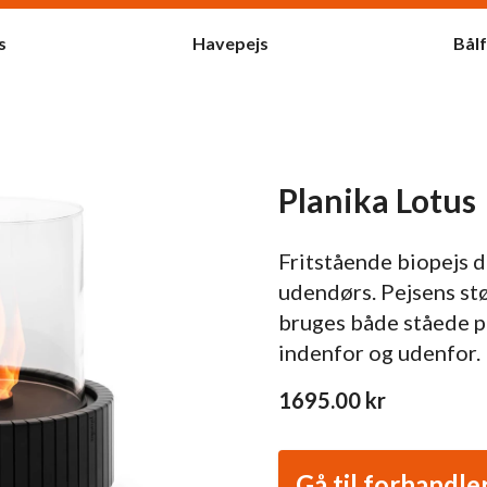
s
Havepejs
Bål
Planika Lotus
Fritstående biopejs d
udendørs. Pejsens stø
bruges både ståede på
indenfor og udenfor.
1695.00
kr
Gå til forhandle