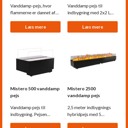
Vanddamp-pejs, hvor
Vanddamp pejs til
flammerne er dannet af
indbygning med 2x2 L
vanddampe og
vandkar. Brænder i op til
elektricitet. Brænder i
8 timer takket være det
Læs mere
Læs mere
helt op til 8 timer pr.
store vandkar. Kræver
påfyldning.
kun vand & strøm.
Mistero 500 vanddamp
Mistero 2500
pejs
vanddamp pejs
Vanddamp pejs til
2,5 meter indbygnings
indbygning. Pejsen
hybridpejs med 5
kræver kun strøm og
vandkar. Kræver kun
vand som brændsel.
strøm og vand. Brænder i