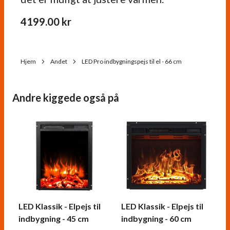
4199.00
kr
Hjem
Andet
LED Pro indbygningspejs til el - 66 cm
Andre kiggede også på
LED Klassik - Elpejs til
LED Klassik - Elpejs til
indbygning - 45 cm
indbygning - 60 cm