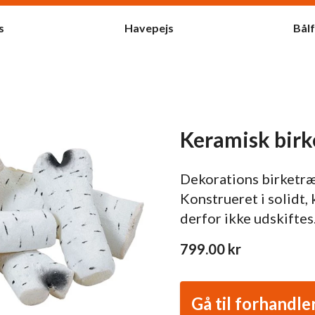
s
Havepejs
Bål
Keramisk birk
Dekorations birketræ t
Konstrueret i solidt,
derfor ikke udskiftes
799.00
kr
Gå til forhandle