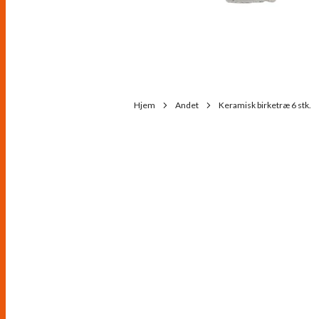
Hjem
Andet
Keramisk birketræ 6 stk.