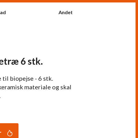
fad
Andet
etræ 6 stk.
il biopejse - 6 stk.
 keramisk materiale og skal
.
r