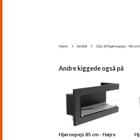
Hjem
Andet
Glas til hjørnepejs - 90 cm
Andre kiggede også på
Hjørnepejs 85 cm - Højre
Hj