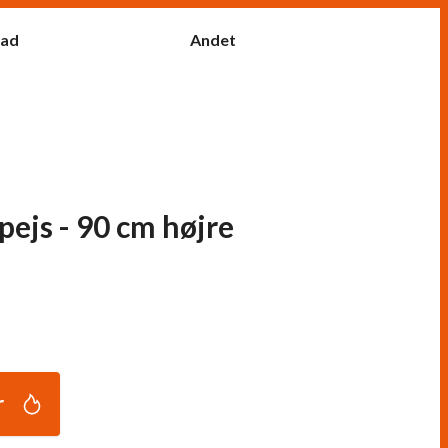
fad
Andet
epejs - 90 cm højre
r