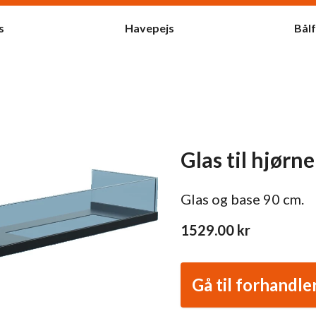
s
Havepejs
Bål
Glas til hjørn
Glas og base 90 cm.
1529.00
kr
Gå til forhandle