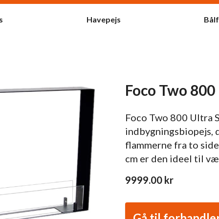
s
Havepejs
Bål
Foco Two 800 
Foco Two 800 Ultra S
indbygningsbiopejs, d
flammerne fra to sid
cm er den ideel til 
9999.00
kr
Gå til forhandle