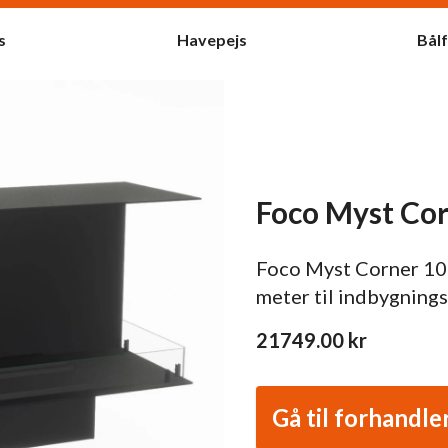
s
Havepejs
Bål
Foco Myst Cor
Foco Myst Corner 10
meter til indbygnings 
21749.00
kr
Gå til forhandle