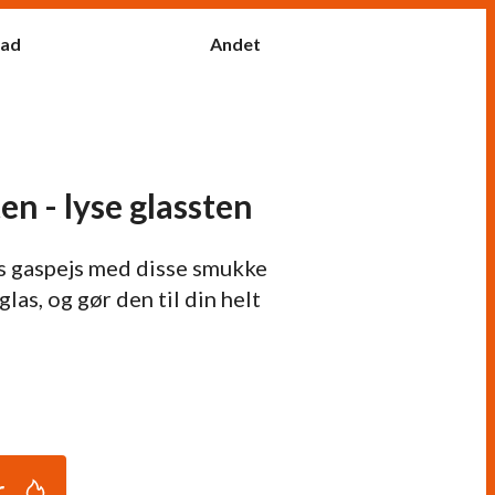
fad
Andet
n - lyse glassten
s gaspejs med disse smukke
glas, og gør den til din helt
r