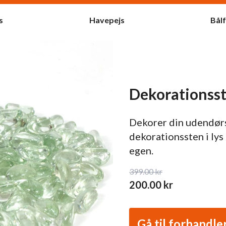
s
Havepejs
Bål
Dekorationsste
Dekorer din udendør
dekorationssten i lys 
egen.
399.00
kr
200.00
kr
Gå til forhandle